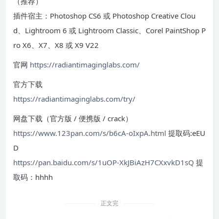
（推荐）
插件宿主：Photoshop CS6 或 Photoshop Creative Clou
d、Lightroom 6 或 Lightroom Classic、Corel PaintShop P
ro X6、X7、X8 或 X9 V22
官网
https://radiantimaginglabs.com/
官方下载
https://radiantimaginglabs.com/try/
网盘下载（官方版 / 便携版 / crack）
https://www.123pan.com/s/b6cA-oIxpA.html
提取码:eEU
D
https://pan.baidu.com/s/1uOP-XkJBiAzH7CXxvkD1sQ
提
取码：hhhh
正文完