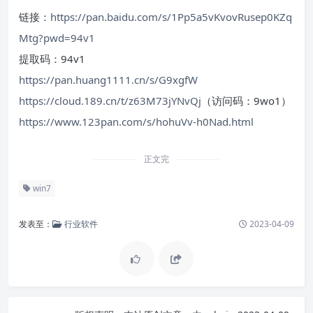
链接：
https://pan.baidu.com/s/1Pp5a5vKvovRusep0KZq
Mtg?pwd=94v1
提取码：94v1
https://pan.huang1111.cn/s/G9xgfW
https://cloud.189.cn/t/z63M73jYNvQj
（访问码：9wo1）
https://www.123pan.com/s/hohuVv-h0Nad.html
正文完
win7
发表至：
行业软件
2023-04-09