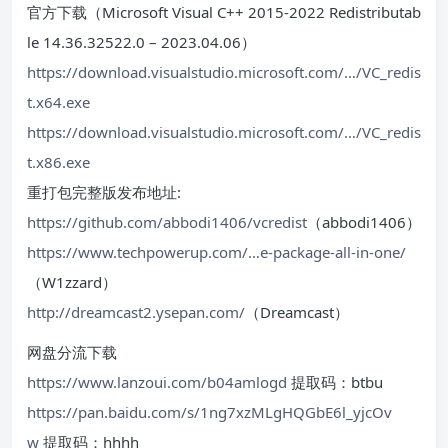
官方下载（Microsoft Visual C++ 2015-2022 Redistributab
le 14.36.32522.0 – 2023.04.06）
https://download.visualstudio.microsoft.com/…/VC_redis
t.x64.exe
https://download.visualstudio.microsoft.com/…/VC_redis
t.x86.exe
重打包完整版发布地址:
https://github.com/abbodi1406/vcredist
（abbodi1406）
https://www.techpowerup.com/…e-package-all-in-one/
（W1zzard）
http://dreamcast2.ysepan.com/
（Dreamcast）
网盘分流下载
https://www.lanzoui.com/b04amlogd
提取码：btbu
https://pan.baidu.com/s/1ng7xzMLgHQGbE6l_yjcOv
w
提取码：hhhh