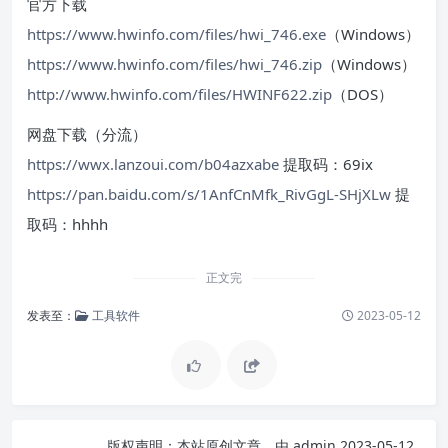
官方下载
https://www.hwinfo.com/files/hwi_746.exe
（Windows）
https://www.hwinfo.com/files/hwi_746.zip
（Windows）
http://www.hwinfo.com/files/HWINF622.zip
（DOS）
网盘下载（分流）
https://wwx.lanzoui.com/b04azxabe
提取码：69ix
https://pan.baidu.com/s/1AnfCnMfk_RivGgL-SHjXLw
提
取码：hhhh
正文完
发表至：
工具软件
2023-05-12
版权声明：
本站原创文章，由
admin
2023-05-12