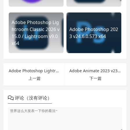
Adobe Photoshop Lig
htroom Classic 2026 v
Adobe Photoshop 202
15.0 / Lightroom v9.0
3 v24.6.0.573 x64
x64
Adobe Photoshop Lightroom Classic 2023 v12.4.0 x64 / Photoshop Lightroom v6.4.0
Adobe Animate 2023 v23.0.2.103 x64
上一篇
下一篇
评论（没有评论）