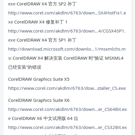
exe
CorelDRAW X4 官方 SP2 补丁
http://www.corel.com/akdlm/6763/down...SX4HotFix1.e
xe
CorelDRAW X4 修复补丁 1
http://www.corel.com/akdlm/6763/down...4/CGSX4SP1.
exe
CorelDRAW X4 官方 SP1 补丁
http://download.microsoft.com/downlo...1/msxmlchs.m
si
CorelDRAW X4 解决安装 CorelDRAW 时“验证 MSXML4
已经安装”的错误
CorelDRAW Graphics Suite X5
https://www.corel.com/akdlm/6763/dow...staller_CS.exe
CorelDRAW Graphics Suite X6
http://www.corel.com/akdlm/6763/down...er_CS64Bit.ex
e
CorelDRAW X6 中文试用版 64 位
http://www.corel.com/akdlm/6763/down...er_CS32Bit.ex