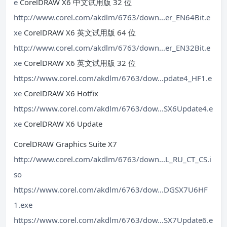
e
CorelDRAW X6 中文试用版 32 位
http://www.corel.com/akdlm/6763/down...er_EN64Bit.e
xe
CorelDRAW X6 英文试用版 64 位
http://www.corel.com/akdlm/6763/down...er_EN32Bit.e
xe
CorelDRAW X6 英文试用版 32 位
https://www.corel.com/akdlm/6763/dow...pdate4_HF1.e
xe
CorelDRAW X6 Hotfix
https://www.corel.com/akdlm/6763/dow...SX6Update4.e
xe
CorelDRAW X6 Update
CorelDRAW Graphics Suite X7
http://www.corel.com/akdlm/6763/down...L_RU_CT_CS.i
so
https://www.corel.com/akdlm/6763/dow...DGSX7U6HF
1.exe
https://www.corel.com/akdlm/6763/dow...SX7Update6.e