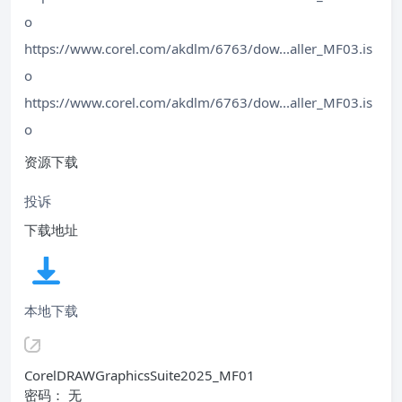
o
https://www.corel.com/akdlm/6763/dow...aller_MF03.is
o
https://www.corel.com/akdlm/6763/dow...aller_MF03.is
o
资源下载
投诉
下载地址
本地下载
CorelDRAWGraphicsSuite2025_MF01
密码： 无